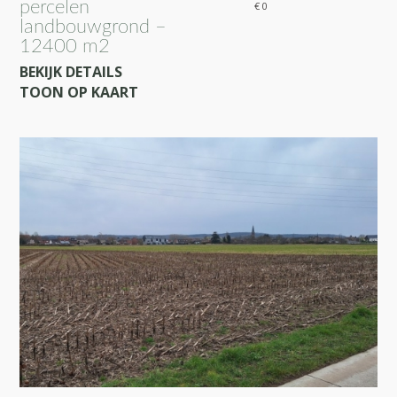
percelen
€ 0
landbouwgrond –
12400 m2
BEKIJK DETAILS
TOON OP KAART