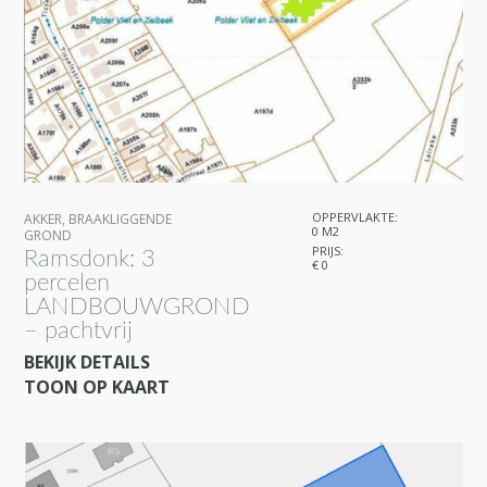
OPPERVLAKTE:
AKKER
,
BRAAKLIGGENDE
0 M2
GROND
PRIJS:
Ramsdonk: 3
€ 0
percelen
LANDBOUWGROND
– pachtvrij
BEKIJK DETAILS
TOON OP KAART