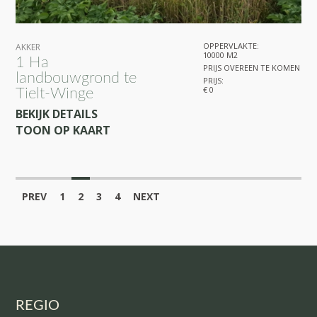
OPPERVLAKTE:
AKKER
10000 M2
1 Ha
PRIJS OVEREEN TE KOMEN
landbouwgrond te
PRIJS:
€ 0
Tielt-Winge
BEKIJK DETAILS
TOON OP KAART
PREV
1
2
3
4
NEXT
REGIO