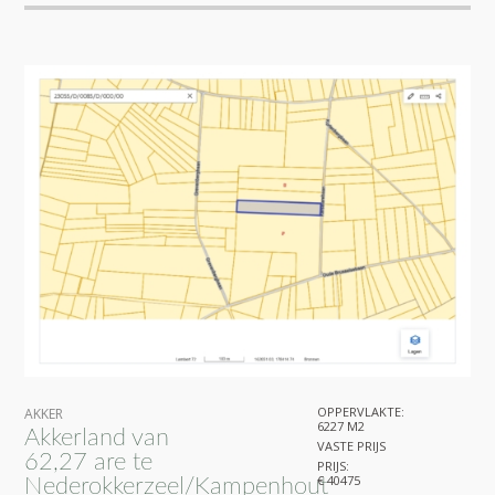
OPPERVLAKTE:
AKKER
6227 M2
Akkerland van
VASTE PRIJS
62,27 are te
PRIJS:
€ 40475
Nederokkerzeel/Kampenhout