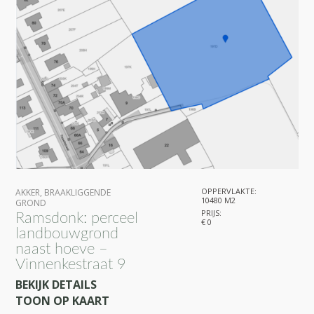
OPPERVLAKTE:
AKKER
,
BRAAKLIGGENDE
10480 M2
GROND
PRIJS:
Ramsdonk: perceel
€ 0
landbouwgrond
naast hoeve –
Vinnenkestraat 9
BEKIJK DETAILS
TOON OP KAART