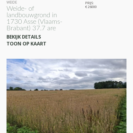
WEIDE
PRIJS:
€ 26000
Weide- of
landbouwgrond in
1730 Asse (Vlaams-
Brabant) 37.7 are
BEKIJK DETAILS
TOON OP KAART