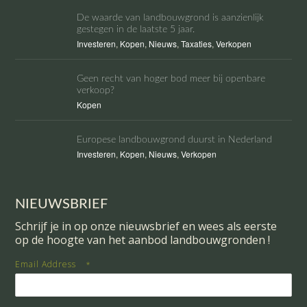
De waarde van landbouwgrond is aanzienlijk
gestegen in de laatste 5 jaar.
Investeren
,
Kopen
,
Nieuws
,
Taxaties
,
Verkopen
Geen recht van hoger bod meer bij openbare
verkoop?
Kopen
Europese landbouwgrond duurst in Nederland
Investeren
,
Kopen
,
Nieuws
,
Verkopen
NIEUWSBRIEF
Schrijf je in op onze nieuwsbrief en wees als eerste
op de hoogte van het aanbod landbouwgronden !
Email Address
*