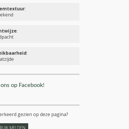
emtextuur
:
ekend
htwijze
:
dpacht
eikbaarheid
:
atzijde
 ons op Facebook!
verkeerd gezien op deze pagina?
RUIK MELDEN