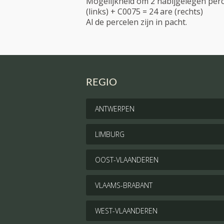
Mogelijkheid om 2 nabijgelegen perc
(links) + C0075 = 24 are (rechts)
Al de percelen zijn in pacht.
REGIO
ANTWERPEN
LIMBURG
OOST-VLAANDEREN
VLAAMS-BRABANT
WEST-VLAANDEREN