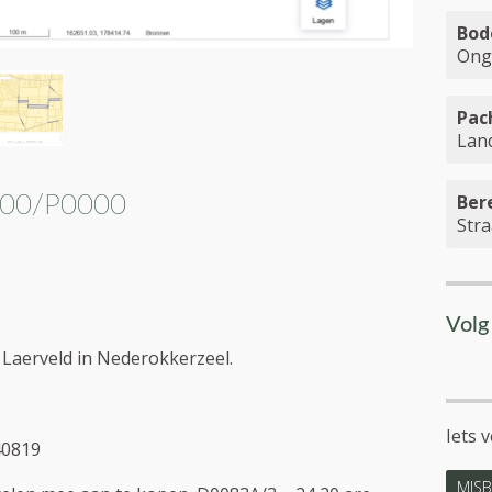
Bod
Ong
Pac
Lan
Ber
00/P0000
Stra
Volg
 Laerveld in Nederokkerzeel.
Iets 
40819
MISB