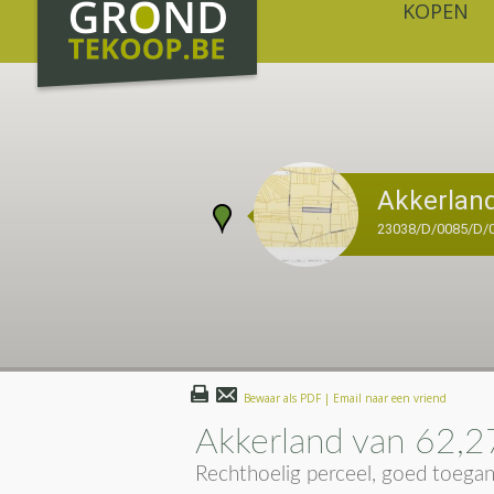
KOPEN
Akkerlan
23038/D/0085/D/
Bewaar als PDF | Email naar een vriend
Akkerland van 62,2
Rechthoelig perceel, goed toegank