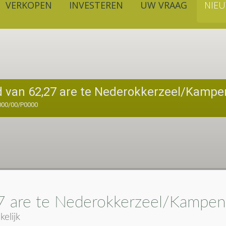
VERKOPEN
INVESTEREN
UW VRAAG
NIE
d van 62,27 are te Nederokkerzeel/Kamp
000/00/P0000
7 are te Nederokkerzeel/Kampe
elijk