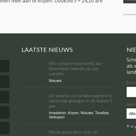
elen mee aan te kopen. D0083A/3 = 24,20 are
LAATSTE NIEUWS
NI
Schr
Wie schapen beschermt, kan
als
binnenkort rekenen op een
lan
subsidie.
Nieuws
Emai
De waarde van landbouwgrond is
aanzienlijk gestegen in de laatste 5
Geïn
jaar.
Investeren
,
Kopen
,
Nieuws
,
Taxaties
,
Alle
Verkopen
* = 
Mooie groeicijfers voor de