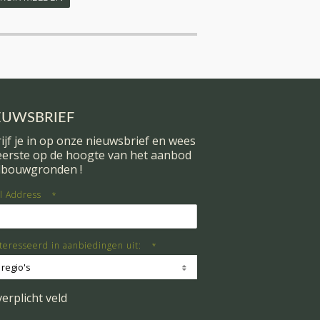
EUWSBRIEF
ijf je in op onze nieuwsbrief en wees
 eerste op de hoogte van het aanbod
dbouwgronden !
l Address
*
teresseerd in aanbiedingen uit:
*
 regio's
verplicht veld