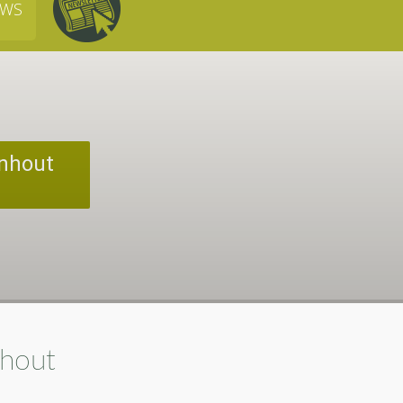
UWS
enhout
nhout