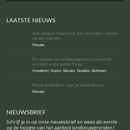
LAATSTE NIEUWS
Wie schapen beschermt, kan binnenkort rekenen
op een subsidie.
Nieuws
De waarde van landbouwgrond is aanzienlijk
gestegen in de laatste 5 jaar.
Investeren
,
Kopen
,
Nieuws
,
Taxaties
,
Verkopen
Mooie groeicijfers voor de biolandbouw
Nieuws
NIEUWSBRIEF
Schrijf je in op onze nieuwsbrief en wees als eerste
op de hoogte van het aanbod landbouwgronden !