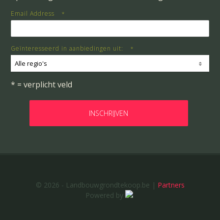
Email Address
*
Geïnteresseerd in aanbiedingen uit:
*
Alle regio's
* = verplicht veld
© 2026 - Landbouwgrondtekoop.be |
Partners
Powered by