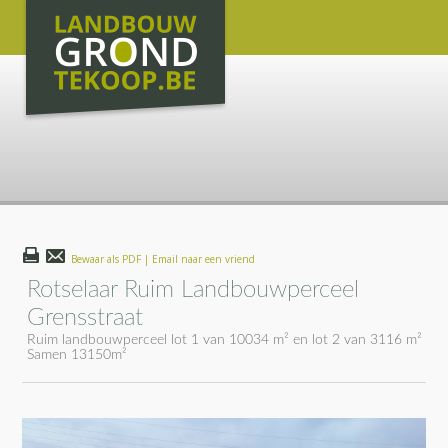
Bewaar als PDF | Email naar een vriend
Rotselaar Ruim Landbouwperceel
Grensstraat
Ruim landbouwperceel lot 1 van 10034 m² en lot 2 van 3116 m²
Samen 13150m²