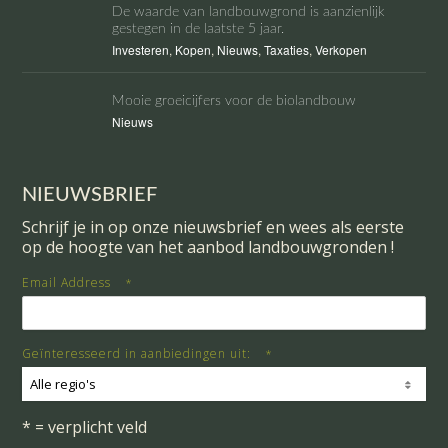
De waarde van landbouwgrond is aanzienlijk
gestegen in de laatste 5 jaar.
Investeren
,
Kopen
,
Nieuws
,
Taxaties
,
Verkopen
Mooie groeicijfers voor de biolandbouw
Nieuws
NIEUWSBRIEF
Schrijf je in op onze nieuwsbrief en wees als eerste
op de hoogte van het aanbod landbouwgronden !
Email Address
*
Geïnteresseerd in aanbiedingen uit:
*
Alle regio's
* = verplicht veld