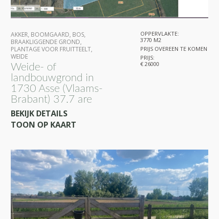
OPPERVLAKTE:
AKKER
,
BOOMGAARD
,
BOS
,
3770 M2
BRAAKLIGGENDE GROND
,
PLANTAGE VOOR FRUITTEELT
,
PRIJS OVEREEN TE KOMEN
WEIDE
PRIJS:
€ 26000
Weide- of
landbouwgrond in
1730 Asse (Vlaams-
Brabant) 37.7 are
BEKIJK DETAILS
TOON OP KAART