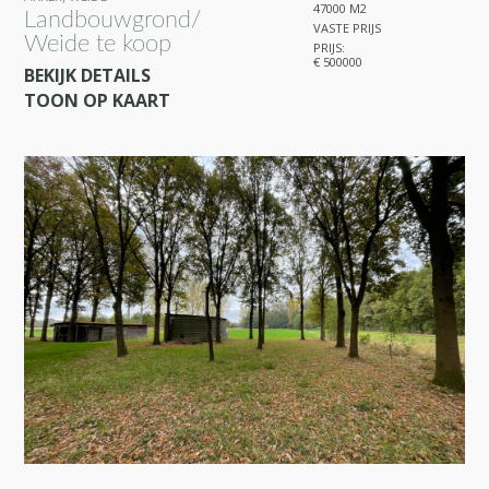
47000 M2
Landbouwgrond/
VASTE PRIJS
Weide te koop
PRIJS:
€ 500000
BEKIJK DETAILS
TOON OP KAART