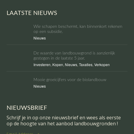
LAATSTE NIEUWS
Wie schapen beschermt, kan binnenkort rekenen
op een subsidie.
Nieuws
De waarde van landbouwgrond is aanzienlijk
gestegen in de laatste 5 jaar.
Investeren
,
Kopen
,
Nieuws
,
Taxaties
,
Verkopen
Mooie groeicijfers voor de biolandbouw
Nieuws
NIEUWSBRIEF
Schrijf je in op onze nieuwsbrief en wees als eerste
op de hoogte van het aanbod landbouwgronden !