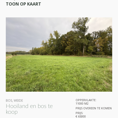
TOON OP KAART
OPPERVLAKTE:
BOS
,
WEIDE
11000 M2
Hooiland en bos te
PRIJS OVEREEN TE KOMEN
koop
PRIJS:
€ 65000