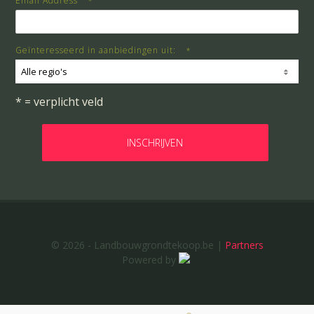
Email Address
*
Geïnteresseerd in aanbiedingen uit:
*
Alle regio's
* = verplicht veld
© 2026 - Landbouwgrondtekoop.be |
Partners
Powered by