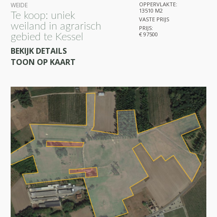
OPPERVLAKTE:
WEIDE
13510 M2
Te koop: uniek
VASTE PRIJS
weiland in agrarisch
PRIJS:
€ 97500
gebied te Kessel
BEKIJK DETAILS
TOON OP KAART
27
11
3