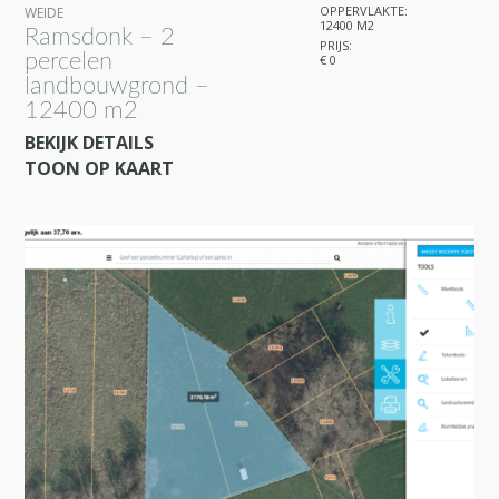
OPPERVLAKTE:
WEIDE
12400 M2
Ramsdonk – 2
PRIJS:
percelen
€ 0
landbouwgrond –
12400 m2
BEKIJK DETAILS
TOON OP KAART