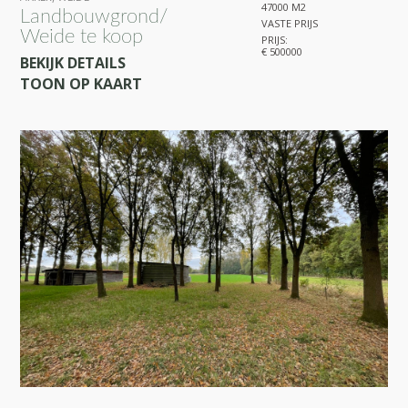
47000 M2
Landbouwgrond/
VASTE PRIJS
Weide te koop
PRIJS:
€ 500000
BEKIJK DETAILS
TOON OP KAART