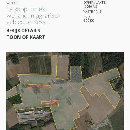
OPPERVLAKTE:
WEIDE
13510 M2
Te koop: uniek
VASTE PRIJS
weiland in agrarisch
PRIJS:
€ 97500
gebied te Kessel
BEKIJK DETAILS
TOON OP KAART
27
11
3