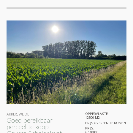
OPPERVLAKTE:
AKKER
,
WEIDE
12500 M2
Goed bereikbaar
PRIJS OVEREEN TE KOMEN
perceel te koop
PRIJS:
€ 110000