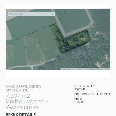
27
11
3
OPPERVLAKTE:
AKKER
,
BRAAKLIGGENDE
7307 M2
GROND
,
WEIDE
PRIJS OVEREEN TE KOMEN
7.307 m2
PRIJS:
landbouwgrond –
€ 95000
Waasmunster
BEKIJK DETAILS