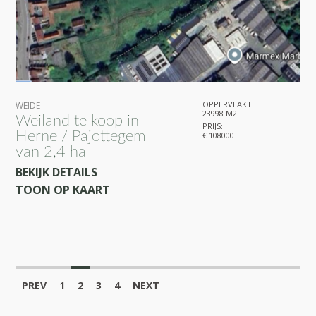
OPPERVLAKTE:
WEIDE
23998 M2
Weiland te koop in
PRIJS:
Herne / Pajottegem
€ 108000
van 2,4 ha
BEKIJK DETAILS
TOON OP KAART
PREV
1
2
3
4
NEXT