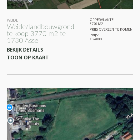
OPPERVLAKTE:
WEIDE
3770 M2
Weide/landbouwgrond
PRIJS OVEREEN TE KOMEN
te koop 3770 m2 te
PRIJS:
€ 24000
1730 Asse
BEKIJK DETAILS
TOON OP KAART