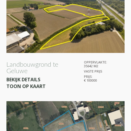
OPPERVLAKTE:
Landbouwgrond te
35642 M2
Geluwe
VASTE PRIJS
PRIJS:
BEKIJK DETAILS
€ 100000
TOON OP KAART