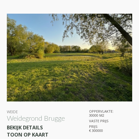
OPPERVLAKTE:
WEIDE
30000 M2
Weidegrond Brugge
VASTE PRIJS
BEKIJK DETAILS
PRIJS:
€ 300000
TOON OP KAART