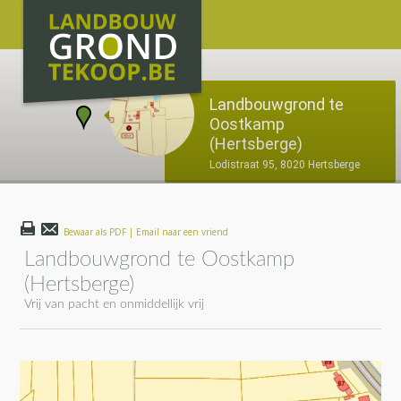
Landbouwgrond te
Oostkamp
(Hertsberge)
Lodistraat 95, 8020 Hertsberge
Bewaar als PDF | Email naar een vriend
Landbouwgrond te Oostkamp
(Hertsberge)
Vrij van pacht en onmiddellijk vrij