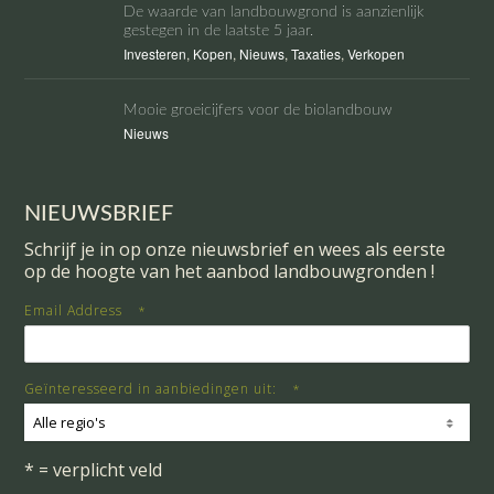
De waarde van landbouwgrond is aanzienlijk
gestegen in de laatste 5 jaar.
Investeren
,
Kopen
,
Nieuws
,
Taxaties
,
Verkopen
Mooie groeicijfers voor de biolandbouw
Nieuws
NIEUWSBRIEF
Schrijf je in op onze nieuwsbrief en wees als eerste
op de hoogte van het aanbod landbouwgronden !
Email Address
*
Geïnteresseerd in aanbiedingen uit:
*
Alle regio's
* = verplicht veld