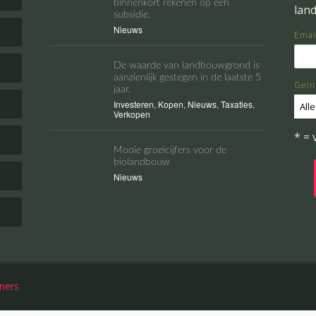
binnenkort rekenen op een
lan
subsidie.
Nieuws
Emai
De waarde van landbouwgrond is
aanzienlijk gestegen in de laatste 5
Geïn
jaar.
Investeren
,
Kopen
,
Nieuws
,
Taxaties
,
Alle
Verkopen
* = 
Mooie groeicijfers voor de
biolandbouw
Nieuws
ners