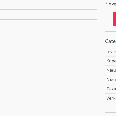
* = ve
Cate
Inve
Kop
Nie
Nieu
Taxa
Verk