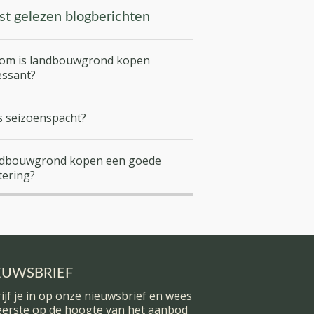
t gelezen blogberichten
om is landbouwgrond kopen
essant?
s seizoenspacht?
andbouwgrond kopen een goede
tering?
EUWSBRIEF
ijf je in op onze nieuwsbrief en wees
 eerste op de hoogte van het aanbod