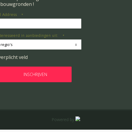
dbouwgronden !
l Address
*
teresseerd in aanbiedingen uit:
*
 regio's
verplicht veld
Powered by