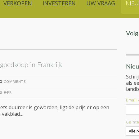
VERKOPEN
INVESTEREN
UW VRAAG
NIE
Volg
 goedkoop in Frankrijk
Nieu
Schri
O
COMMENTS
als e
land
S @FR
Email 
ts duurder is geworden, ligt de prijs er op een
e vakblad…
Geïnte
Alle r