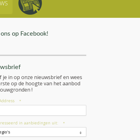
UWS
 ons op Facebook!
wsbrief
jf je in op onze nieuwsbrief en wees
erste op de hoogte van het aanbod
bouwgronden !
Address
*
resseerd in aanbiedingen uit:
*
egio's