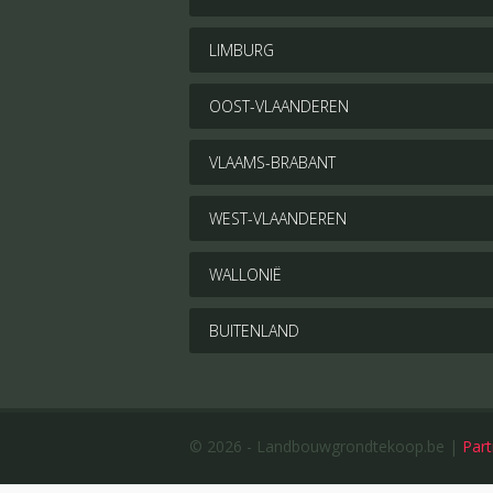
LIMBURG
OOST-VLAANDEREN
VLAAMS-BRABANT
WEST-VLAANDEREN
WALLONIË
BUITENLAND
© 2026 - Landbouwgrondtekoop.be |
Part