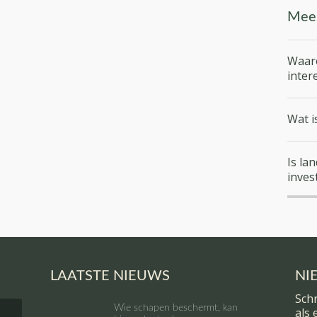
Mees
Waar
inter
Wat i
Is l
inves
LAATSTE NIEUWS
NI
Schr
Wie schapen beschermt, kan
als