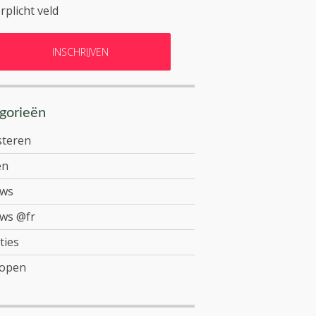
rplicht veld
gorieën
steren
en
uws
ws @fr
ties
open