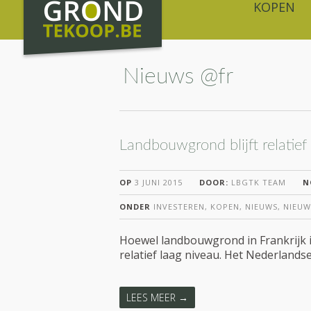
KOPEN
Nieuws @fr
Landbouwgrond blijft relatief
OP
3 JUNI 2015
DOOR:
LBGTK TEAM
N
ONDER
INVESTEREN
,
KOPEN
,
NIEUWS
,
NIEUW
Hoewel landbouwgrond in Frankrijk ie
relatief laag niveau. Het Nederlands
LEES MEER →