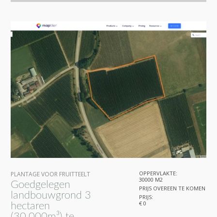
OPPERVLAKTE:
PLANTAGE VOOR FRUITTEELT
30000 M2
Goedgelegen
PRIJS OVEREEN TE KOMEN
landbouwgrond 3
PRIJS:
€ 0
hectaren
(30.000m³) te