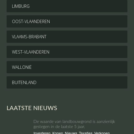
LIMBURG
OOST-VLAANDEREN
VLAAMS-BRABANT
WEST-VLAANDEREN
WALLONIË
BUITENLAND
LAATSTE NIEUWS
De waarde van landbouwgrond is aanzienlijk
gestegen in de laatste 5 jaar.
Investeren
,
Kopen
,
Nieuws
,
Taxaties
,
Verkopen