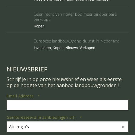
Geen recht van hoger bod meer bij openbare
verkoop?
Kopen
Europese landbouwgrond duurst in Nederland
Investeren
,
Kopen
,
Nieuws
,
Verkopen
NIEUWSBRIEF
Schrijf je in op onze nieuwsbrief en wees als eerste
op de hoogte van het aanbod landbouwgronden !
Email Address
*
Geïnteresseerd in aanbiedingen uit:
*
Alle regio's