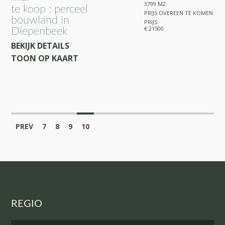
3799 M2
te koop : perceel
PRIJS OVEREEN TE KOMEN
bouwland in
PRIJS:
€ 21500
Diepenbeek
BEKIJK DETAILS
TOON OP KAART
PREV
7
8
9
10
REGIO