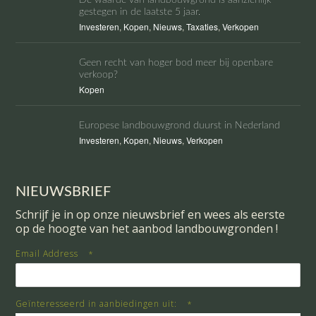
De waarde van landbouwgrond is aanzienlijk
gestegen in de laatste 5 jaar.
Investeren
,
Kopen
,
Nieuws
,
Taxaties
,
Verkopen
Geen recht van hoger bod meer bij openbare
verkoop?
Kopen
Europese landbouwgrond duurst in Nederland
Investeren
,
Kopen
,
Nieuws
,
Verkopen
NIEUWSBRIEF
Schrijf je in op onze nieuwsbrief en wees als eerste
op de hoogte van het aanbod landbouwgronden !
Email Address
*
Geïnteresseerd in aanbiedingen uit:
*