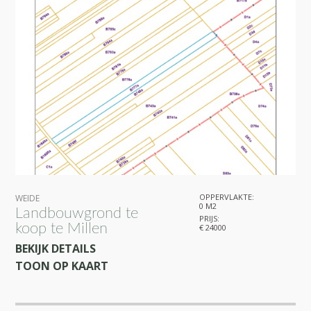
OPPERVLAKTE:
WEIDE
0 M2
Landbouwgrond te
PRIJS:
koop te Millen
€ 24000
BEKIJK DETAILS
TOON OP KAART