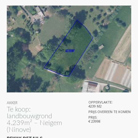
OPPERVLAKTE:
AKKER
4239 M2
Te koop:
PRIJS OVEREEN TE KOMEN
landbouwgrond
PRIJS:
€ 23998
4.239m² – Neigem
(Ninove)