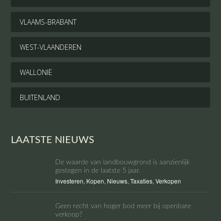
VLAAMS-BRABANT
WEST-VLAANDEREN
WALLONIË
BUITENLAND
LAATSTE NIEUWS
De waarde van landbouwgrond is aanzienlijk
gestegen in de laatste 5 jaar.
Investeren
,
Kopen
,
Nieuws
,
Taxaties
,
Verkopen
Geen recht van hoger bod meer bij openbare
verkoop?