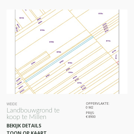
OPPERVLAKTE:
WEIDE
0 M2
Landbouwgrond te
PRIJS:
koop te Millen
€ 8900
BEKIJK DETAILS
TOON OP KAART