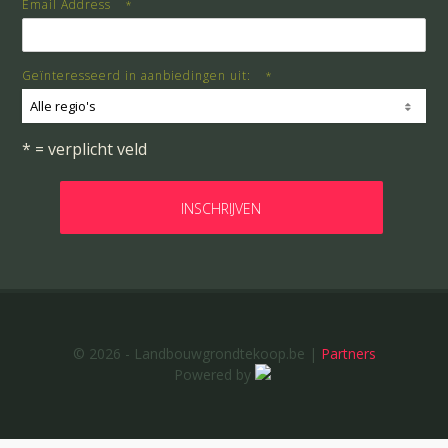
Email Address
*
Geïnteresseerd in aanbiedingen uit:
*
Alle regio's
* = verplicht veld
© 2026 - Landbouwgrondtekoop.be |
Partners
Powered by