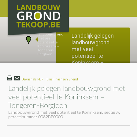
Landelijk gelegen
landbouwgrond
met veel
potentieel te
Koninksem –
Tongeren-
Borgloon
Bewaar als PDF | Email naar een vriend
Koninksem naar Piringen
Landelijk gelegen landbouwgrond met
veel potentieel te Koninksem –
Tongeren-Borgloon
Landbouwgrond met veel potentieel te Koninksem, sectie A,
perceelnummer 0082BP0000