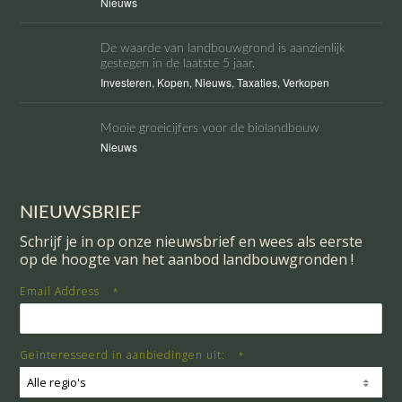
Nieuws
De waarde van landbouwgrond is aanzienlijk
gestegen in de laatste 5 jaar.
Investeren
,
Kopen
,
Nieuws
,
Taxaties
,
Verkopen
Mooie groeicijfers voor de biolandbouw
Nieuws
NIEUWSBRIEF
Schrijf je in op onze nieuwsbrief en wees als eerste
op de hoogte van het aanbod landbouwgronden !
Email Address
*
Geïnteresseerd in aanbiedingen uit:
*
Alle regio's