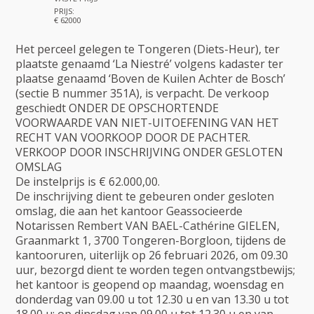
PRIJS:
€ 62000
Het perceel gelegen te Tongeren (Diets-Heur), ter
plaatste genaamd ‘La Niestré’ volgens kadaster ter
plaatse genaamd ‘Boven de Kuilen Achter de Bosch’
(sectie B nummer 351A), is verpacht. De verkoop
geschiedt ONDER DE OPSCHORTENDE
VOORWAARDE VAN NIET-UITOEFENING VAN HET
RECHT VAN VOORKOOP DOOR DE PACHTER.
VERKOOP DOOR INSCHRIJVING ONDER GESLOTEN
OMSLAG
De instelprijs is € 62.000,00.
De inschrijving dient te gebeuren onder gesloten
omslag, die aan het kantoor Geassocieerde
Notarissen Rembert VAN BAEL-Cathérine GIELEN,
Graanmarkt 1, 3700 Tongeren-Borgloon, tijdens de
kantooruren, uiterlijk op 26 februari 2026, om 09.30
uur, bezorgd dient te worden tegen ontvangstbewijs;
het kantoor is geopend op maandag, woensdag en
donderdag van 09.00 u tot 12.30 u en van 13.30 u tot
18.00 u; op dinsdag van 09.00 u tot 12.30 u en van