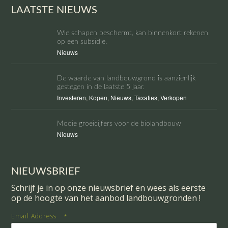
LAATSTE NIEUWS
Wie schapen beschermt, kan binnenkort rekenen
op een subsidie.
Nieuws
De waarde van landbouwgrond is aanzienlijk
gestegen in de laatste 5 jaar.
Investeren
,
Kopen
,
Nieuws
,
Taxaties
,
Verkopen
Mooie groeicijfers voor de biolandbouw
Nieuws
NIEUWSBRIEF
Schrijf je in op onze nieuwsbrief en wees als eerste
op de hoogte van het aanbod landbouwgronden !
Email Address
*