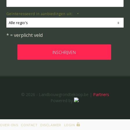
Geïnteresseerd in aanbiedingen uit:
*
Alle regio's
* = verplicht veld
© 2026 - Landbouwgrondtekoop.be |
Partners
Powered by
OVER ONS
CONTACT
DISCLAIMER
LOGIN