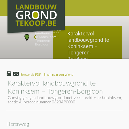
Karaktervol
landbouwgrond te
Koninksem –
Tongeren-
Borgloon
Herenweg
Bewaar als PDF | Email naar een vriend
Karaktervol landbouwgrond te
Koninksem – Tongeren-Borgloon
Gunstig gelegen landbouwgrond met veel karakter te Koninksem,
sectie A, perceelnummer 0323AP0000
Herenweg