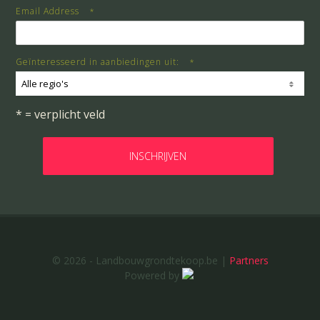
Email Address
*
Geïnteresseerd in aanbiedingen uit:
*
Alle regio's
* = verplicht veld
© 2026 - Landbouwgrondtekoop.be |
Partners
Powered by