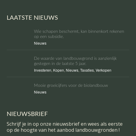
LAATSTE NIEUWS
Wie schapen beschermt, kan binnenkort rekenen
op een subsidie.
Nieuws
De waarde van landbouwgrond is aanzienlijk
gestegen in de laatste 5 jaar.
Investeren
,
Kopen
,
Nieuws
,
Taxaties
,
Verkopen
Mooie groeicijfers voor de biolandbouw
Nieuws
NIEUWSBRIEF
Schrijf je in op onze nieuwsbrief en wees als eerste
op de hoogte van het aanbod landbouwgronden !