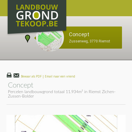
Concept
Zussenweg, 3770 Riemst
Bewaar als PDF | Email naar een vriend
Concept
Percelen landbouwgrond totaal 11.934m² in Riemst Zichen-
Zussen-Bolder