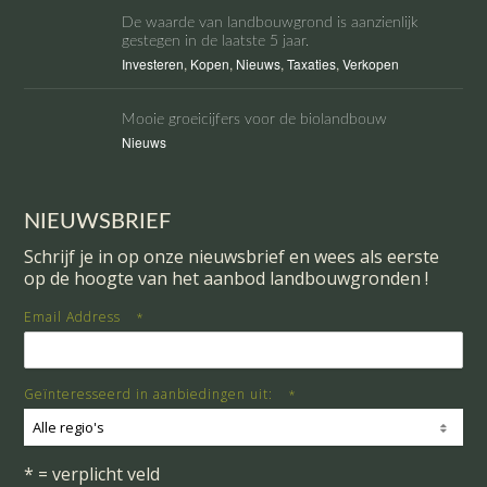
De waarde van landbouwgrond is aanzienlijk
gestegen in de laatste 5 jaar.
Investeren
,
Kopen
,
Nieuws
,
Taxaties
,
Verkopen
Mooie groeicijfers voor de biolandbouw
Nieuws
NIEUWSBRIEF
Schrijf je in op onze nieuwsbrief en wees als eerste
op de hoogte van het aanbod landbouwgronden !
Email Address
*
Geïnteresseerd in aanbiedingen uit:
*
Alle regio's
* = verplicht veld