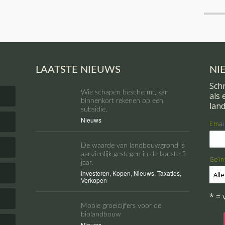
LAATSTE NIEUWS
NI
Schr
Wie schapen beschermt, kan
als
binnenkort rekenen op een
lan
subsidie.
Nieuws
Emai
De waarde van landbouwgrond is
aanzienlijk gestegen in de laatste 5
Geïn
jaar.
Investeren
,
Kopen
,
Nieuws
,
Taxaties
,
Alle
Verkopen
* = 
Mooie groeicijfers voor de
biolandbouw
Nieuws