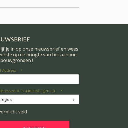
EUWSBRIEF
ijf je in op onze nieuwsbrief en wees
 eerste op de hoogte van het aanbod
dbouwgronden !
l Address
*
teresseerd in aanbiedingen uit:
*
 regio's
verplicht veld