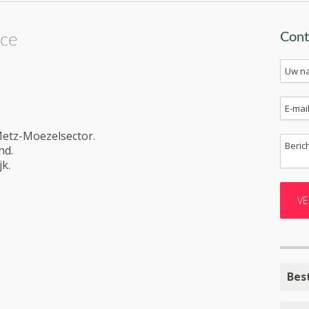
Cont
nce
Metz-Moezelsector.
nd.
k.
Bes