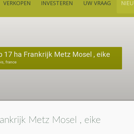
VERKOPEN
INVESTEREN
UW VRAAG
NIE
p 17 ha Frankrijk Metz Mosel , eike
is, france
ankrijk Metz Mosel , eike