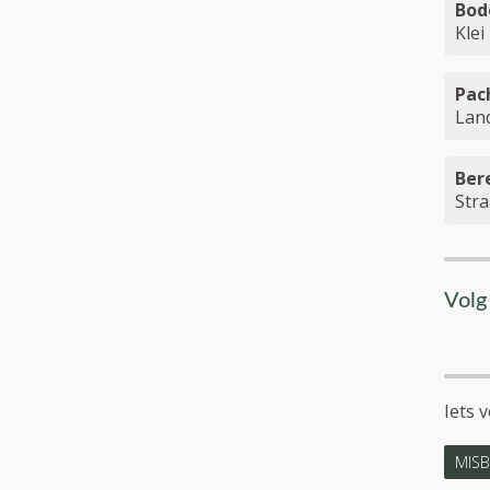
Bod
Klei
Pac
Lan
Ber
Stra
Volg
Iets 
MISB