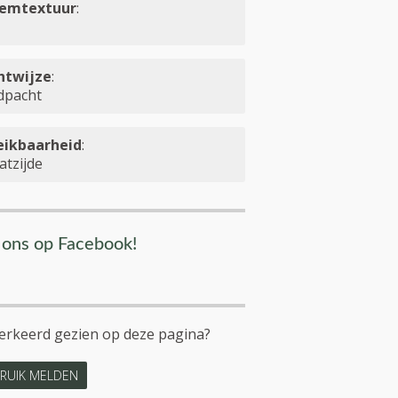
emtextuur
:
htwijze
:
dpacht
eikbaarheid
:
atzijde
 ons op Facebook!
verkeerd gezien op deze pagina?
RUIK MELDEN